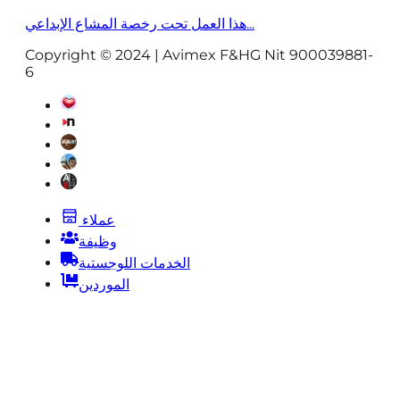
هذا العمل تحت رخصة المشاع الإبداعي...
Copyright © 2024 | Avimex F&HG Nit 900039881-
6
عملاء
وظيفة
الخدمات اللوجستية
الموردين
قانوني |
شكاوي |
معالجة البيانات |
سياسة العائدات |
يضمن