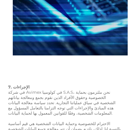
7. الإجراءات
في شركة Avimex في كولومبيا S.A.S، نحن ملتزمون بحماية
الخصوصية وحقوق الأفراد الذين نقوم بجمع ومعالجة بياناتهم
الشخصية في سياق عملياتنا التجارية. تحدد سياسة معالجة البيانات
هذه المبادئ والإجراءات التي توجه التزامنا بالتعامل المسؤول مع
المعلومات الشخصية، وفقًا للقوانين المعمول بها لحماية البيانات.
الاحترام للخصوصية وحماية البيانات الشخصية هي قيم أساسية
بالنسبة لنا. لذلك، نلتزم بضمان أن تتم معالجة جميع البيانات الشخصية