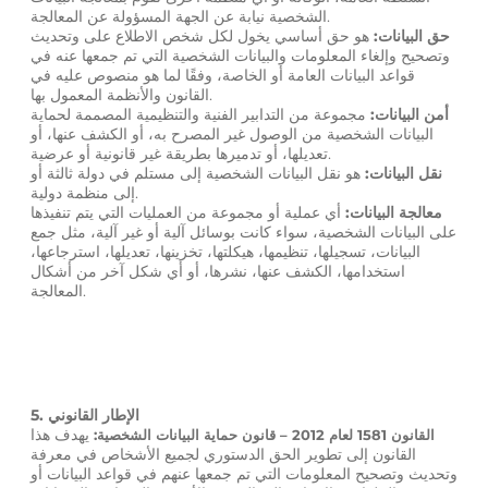
الشخصية نيابة عن الجهة المسؤولة عن المعالجة.
حق البيانات:
هو حق أساسي يخول لكل شخص الاطلاع على وتحديث
وتصحيح وإلغاء المعلومات والبيانات الشخصية التي تم جمعها عنه في
قواعد البيانات العامة أو الخاصة، وفقًا لما هو منصوص عليه في
القانون والأنظمة المعمول بها.
أمن البيانات:
مجموعة من التدابير الفنية والتنظيمية المصممة لحماية
البيانات الشخصية من الوصول غير المصرح به، أو الكشف عنها، أو
تعديلها، أو تدميرها بطريقة غير قانونية أو عرضية.
نقل البيانات:
هو نقل البيانات الشخصية إلى مستلم في دولة ثالثة أو
إلى منظمة دولية.
معالجة البيانات:
أي عملية أو مجموعة من العمليات التي يتم تنفيذها
على البيانات الشخصية، سواء كانت بوسائل آلية أو غير آلية، مثل جمع
البيانات، تسجيلها، تنظيمها، هيكلتها، تخزينها، تعديلها، استرجاعها،
استخدامها، الكشف عنها، نشرها، أو أي شكل آخر من أشكال
المعالجة.
5. الإطار القانوني
يهدف هذا
القانون 1581 لعام 2012 – قانون حماية البيانات الشخصية:
القانون إلى تطوير الحق الدستوري لجميع الأشخاص في معرفة
وتحديث وتصحيح المعلومات التي تم جمعها عنهم في قواعد البيانات أو