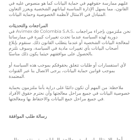
عليهم ممارسة حقوقهم في حماية البيانات كما هو منصوص عليه في
القانون، مما يسهل الإدارة المناسبة لبياناتهم الشخصية ويعزز التعاون
المتبادل في الامتثال لأنظمة الخصوصية وحماية البيانات.
المراجعات والتحديثات
في Avimex de Colombia S.A.S، نحن ملتزمون بإجراء مراجعات
دورية لهذه السياسة عندما تحدث تغييرات كبيرة في ممارساتنا
لمعالجة البيانات الشخصية أو عندما يتطلب القانون ذلك. سنقوم بإبلاغ
أصحاب البيانات بأي تغييرات مادية في السياسة، وسوف نلتزم
بالحصول على موافقتهم حيثما يكون ذلك مناسبًا.
لأي استفسارات أو طلبات تتعلق بحقوقكم بموجب هذه السياسة أو
بموجب قوانين حماية البيانات، يرجى الاتصال بنا عبر القنوات
المعتمدة.
ملاحظة: من المهم أن تكون دائمًا على دراية بأننا ملتزمون بحماية
خصوصية البيانات في جميع مراحل معالجتها وأن نحترم حقوق الأفراد
في جميع مراحل جمع البيانات والاحتفاظ بها ومعالجتها.
رسالة طلب الموافقة
من أجل الامتثال لسياسة معالجة البيانات، يتم تقديم طلب