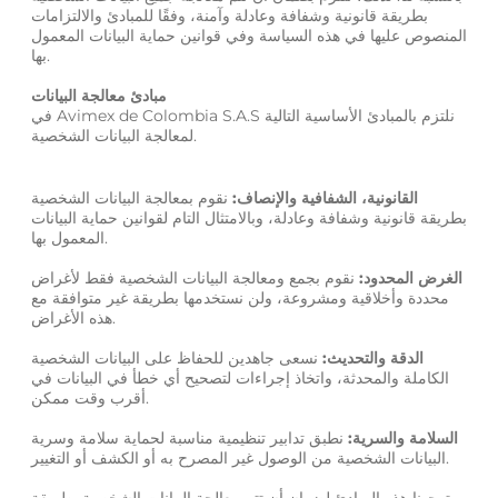
بطريقة قانونية وشفافة وعادلة وآمنة، وفقًا للمبادئ والالتزامات
المنصوص عليها في هذه السياسة وفي قوانين حماية البيانات المعمول
بها.
مبادئ معالجة البيانات
في Avimex de Colombia S.A.S نلتزم بالمبادئ الأساسية التالية
لمعالجة البيانات الشخصية.
القانونية، الشفافية والإنصاف:
نقوم بمعالجة البيانات الشخصية
بطريقة قانونية وشفافة وعادلة، وبالامتثال التام لقوانين حماية البيانات
المعمول بها.
الغرض المحدود:
نقوم بجمع ومعالجة البيانات الشخصية فقط لأغراض
محددة وأخلاقية ومشروعة، ولن نستخدمها بطريقة غير متوافقة مع
هذه الأغراض.
الدقة والتحديث:
نسعى جاهدين للحفاظ على البيانات الشخصية
الكاملة والمحدثة، واتخاذ إجراءات لتصحيح أي خطأ في البيانات في
أقرب وقت ممكن.
السلامة والسرية:
نطبق تدابير تنظيمية مناسبة لحماية سلامة وسرية
البيانات الشخصية من الوصول غير المصرح به أو الكشف أو التغيير.