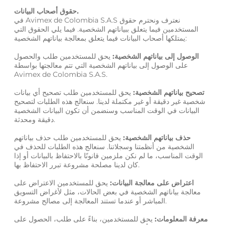
حقوق أصحاب البيانات.
في Avimex de Colombia S.A.S نعترف ونحترم حقوق
المستخدمين فيما يتعلق ببياناتهم الشخصية. فيما يلي الحقوق التي
يمتلكها أصحاب البيانات فيما يتعلق بمعالجة بياناتهم الشخصية:
الوصول إلى بياناتهم الشخصية:
يحق للمستخدمين طلب والحصول
على الوصول إلى بياناتهم الشخصية التي تتم معالجتها بواسطة
Avimex de Colombia S.A.S.
تصحيح بياناتهم الشخصية:
يحق للمستخدمين طلب تصحيح أي بيانات
شخصية غير دقيقة أو غير مكتملة لدينا. سنعالج هذه الطلبات لتصحيح
البيانات في الوقت المناسب وسنضمن أن تكون البيانات الشخصية
دقيقة ومحدثة.
حذف بياناتهم الشخصية:
يحق للمستخدمين طلب حذف بياناتهم
الشخصية من أنظمتنا وسجلاتنا. سنعالج هذه الطلبات للحذف في
الوقت المناسب، ما لم نكن ملزمين قانونًا بالاحتفاظ بالبيانات أو إذا
كان لدينا مصلحة مشروعة تبرر الاحتفاظ بها.
اعتراض على معالجة البيانات:
يحق للمستخدمين الاعتراض على
معالجة بياناتهم الشخصية في بعض الحالات، مثل لأغراض التسويق
المباشر أو عندما تستند المعالجة إلى مصالح مشروعة.
معرفة المعلومات:
يحق للمستخدمين، بناءً على طلب، الحصول على