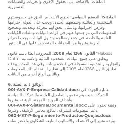
الملفات، بالإضافة إلى الحقوق الأخرى والحريات والضمانات
الدستورية.
لجميع الأشخاص الحق في خصوصيتهم
المادة 15. الدستور السياسي:
الشخصية والعائلية وسمعتهم الجيدة، ويجب على الدولة احترامها
وفرض احترامها. وبالمثل، يحق لهم معرفة وتحديث وتصحيح
المعلومات التي تم جمعها عنهم في قواعد البيانات وملفات الكيانات
العامة والخاصة. في جمع ومعالجة وتداول البيانات، يجب احترام
الحرية وغيرها من الضمانات المنصوص عليها في الدستور.
القانون 1266 لعام 2008:
المعروف أيضًا باسم قانون "Habeas
Data"، ويطبق على جميع البيانات الشخصية المالية والائتمانية
والتجارية والخدمية المسجلة في قاعدة بيانات. وفي هذا الصدد، يهدف
تطبيق قانون 1266 لعام 2008 إلى تنظيم استخدام تلك المعلومات
وبالتالي أنواع أخرى من البيانات.
6. الوثائق ذات الصلة
عملية الجودة في
001-AVX-P-Empresa-Calidad.docx:
الشركة، حيث يتم تضمين التفاصيل العامة والشركة، السياسة
وأهداف الجودة، المهمة، الرؤية، وغيرها.
وثيقة تحتوي على
001-AVX-P-SistemaDocumental.docx:
دعم المعلومات للشركة، نماذج معايير الأرشفة، وغيرها.
060-MKT-P-Seguimiento-Productos-Quejas.docx:
وثيقة تشير إلى الأنشطة والأساليب لمتابعة الشكاوى والاعتراضات.