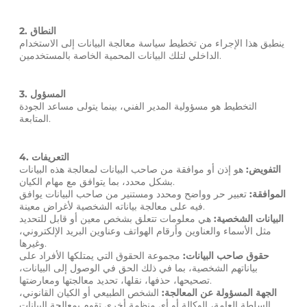
2. النطاق
ينطبق هذا الإجراء من تخطيط سياسة معالجة البيانات إلى الاستخدام
الداخلي لتلك البيانات المحمية الخاصة بالمستخدمين.
3. المسؤول
التخطيط هو مسؤولية المدير الفني، بينما يتولى مساعد الجودة
المتابعة.
4. التعريفات
التفويض:
هو إذن أو موافقة من صاحب البيانات لمعالجة هذه البيانات
بشكل محدد، بما يتوافق مع مهام الكيان.
الموافقة:
تعبير حر وواضح ومحدد ومستنير من صاحب البيانات يوافق
فيه على معالجة بياناته الشخصية لأغراض معينة.
البيانات الشخصية:
هي معلومات تتعلق بشخص معين أو قابل للتحديد
مثل الأسماء والعناوين وأرقام الهواتف وعناوين البريد الإلكتروني،
وغيرها.
حقوق صاحب البيانات:
مجموعة الحقوق التي يمتلكها الأفراد على
بياناتهم الشخصية، بما في ذلك الحق في الوصول إلى البيانات،
تصحيحها، حذفها، نقلها، تحديد معالجتها ومعارضتها.
الجهة المسؤولة عن المعالجة:
الشخص الطبيعي أو الكيان القانوني،
السلطة العامة، الوكالة أو أي منظمة أخرى تقوم بمعالجة البيانات