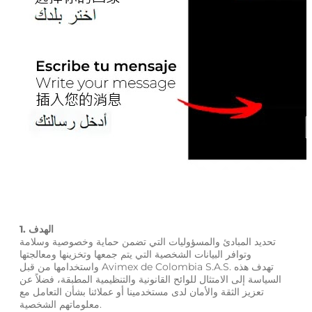
1. الهدف
تحديد المبادئ والمسؤوليات التي تضمن حماية وخصوصية وسلامة
وتوافر البيانات الشخصية التي يتم جمعها وتخزينها ومعالجتها
واستخدامها من قبل Avimex de Colombia S.A.S. تهدف هذه
السياسة إلى الامتثال للوائح القانونية والتنظيمية المطبقة، فضلاً عن
تعزيز الثقة والأمان لدى مستخدمينا أو عملائنا بشأن التعامل مع
معلوماتهم الشخصية.