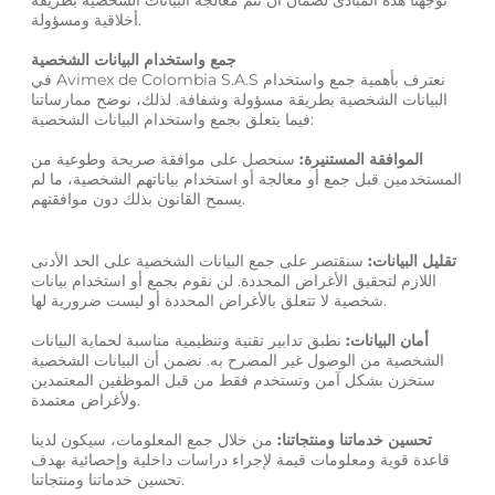
توجهنا هذه المبادئ لضمان أن تتم معالجة البيانات الشخصية بطريقة
أخلاقية ومسؤولة.
جمع واستخدام البيانات الشخصية
في Avimex de Colombia S.A.S نعترف بأهمية جمع واستخدام
البيانات الشخصية بطريقة مسؤولة وشفافة. لذلك، نوضح ممارساتنا
فيما يتعلق بجمع واستخدام البيانات الشخصية:
الموافقة المستنيرة:
سنحصل على موافقة صريحة وطوعية من
المستخدمين قبل جمع أو معالجة أو استخدام بياناتهم الشخصية، ما لم
يسمح القانون بذلك دون موافقتهم.
تقليل البيانات:
سنقتصر على جمع البيانات الشخصية على الحد الأدنى
اللازم لتحقيق الأغراض المحددة. لن نقوم بجمع أو استخدام بيانات
شخصية لا تتعلق بالأغراض المحددة أو ليست ضرورية لها.
أمان البيانات:
نطبق تدابير تقنية وتنظيمية مناسبة لحماية البيانات
الشخصية من الوصول غير المصرح به. نضمن أن البيانات الشخصية
ستخزن بشكل آمن وتستخدم فقط من قبل الموظفين المعتمدين
ولأغراض معتمدة.
تحسين خدماتنا ومنتجاتنا:
من خلال جمع المعلومات، سيكون لدينا
قاعدة قوية ومعلومات قيمة لإجراء دراسات داخلية وإحصائية بهدف
تحسين خدماتنا ومنتجاتنا.