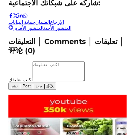
شاركه على شبكاتك الاجتماعية:
الإرجاع
الضمان
حماية البيانات
المنشور الأحدث
المنشور الأقدم
التعليقات │ Comments │ تعليقات │
评论
(
0
)
اكتب تعليقك
نشر │ Post │ بريد │邮政