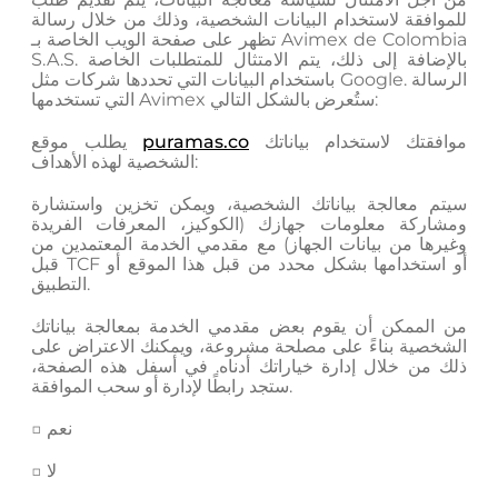
للموافقة لاستخدام البيانات الشخصية، وذلك من خلال رسالة
تظهر على صفحة الويب الخاصة بـ Avimex de Colombia
S.A.S. بالإضافة إلى ذلك، يتم الامتثال للمتطلبات الخاصة
باستخدام البيانات التي تحددها شركات مثل Google. الرسالة
التي تستخدمها Avimex ستُعرض بالشكل التالي:
موافقتك لاستخدام بياناتك
puramas.co
يطلب موقع
الشخصية لهذه الأهداف:
سيتم معالجة بياناتك الشخصية، ويمكن تخزين واستشارة
ومشاركة معلومات جهازك (الكوكيز، المعرفات الفريدة
وغيرها من بيانات الجهاز) مع مقدمي الخدمة المعتمدين من
قبل TCF أو استخدامها بشكل محدد من قبل هذا الموقع أو
التطبيق.
من الممكن أن يقوم بعض مقدمي الخدمة بمعالجة بياناتك
الشخصية بناءً على مصلحة مشروعة، ويمكنك الاعتراض على
ذلك من خلال إدارة خياراتك أدناه. في أسفل هذه الصفحة،
ستجد رابطًا لإدارة أو سحب الموافقة.
□ نعم
□ لا